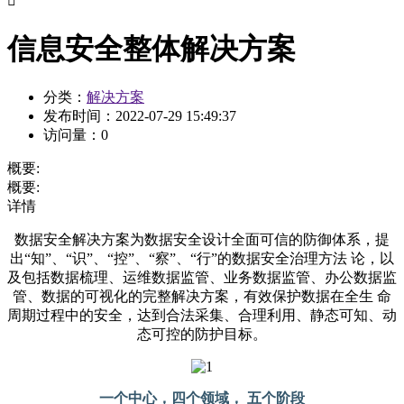

信息安全整体解决方案
分类：
解决方案
发布时间：
2022-07-29 15:49:37
访问量：
0
概要:
概要:
详情
数据安全解决方案为数据安全设计全面可信的防御体系，提
出“知”、“识”、“控”、“察”、“行”的数据安全治理方法 论，以
及包括数据梳理、运维数据监管、业务数据监管、办公数据监
管、数据的可视化的完整解决方案，有效保护数据在全生 命
周期过程中的安全，达到合法采集、合理利用、静态可知、动
态可控的防护目标。
一个中心，四个领域， 五个阶段