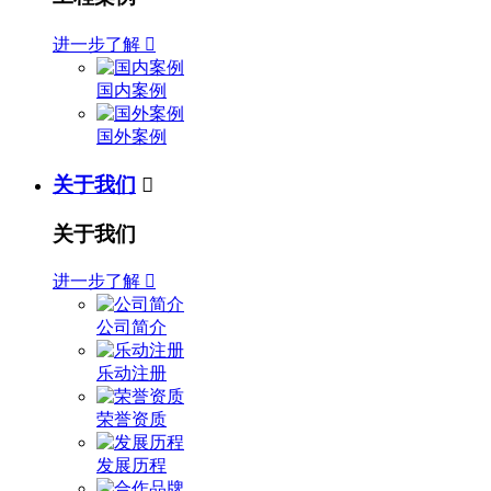
进一步了解

国内案例
国外案例
关于我们

关于我们
进一步了解

公司简介
乐动注册
荣誉资质
发展历程