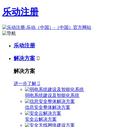
乐动注册
乐动注册
解决方案

解决方案
进一步了解

弱电系统建设及智能化系统
信息安全整体解决方案
安全云解决方案