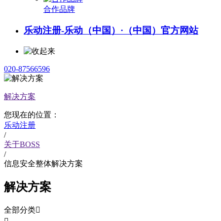
合作品牌
乐动注册-乐动（中国）·（中国）官方网站
020-87566596
解决方案
您现在的位置：
乐动注册
/
关于BOSS
/
信息安全整体解决方案
解决方案
全部分类
