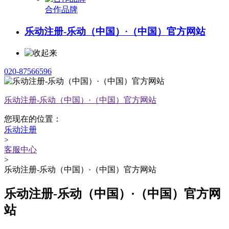
合作品牌
乐动注册-乐动（中国）·（中国）官方网站
020-87566596
乐动注册-乐动（中国）·（中国）官方网站
您现在的位置：
乐动注册
>
客服中心
>
乐动注册-乐动（中国）·（中国）官方网站
乐动注册-乐动（中国）·（中国）官方网
站