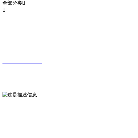
全部分类


乐动注册-乐动（中国）·（中国）官
方网站
服务热线：
020-87566596
地址：
广州市萝岗区科学城科学大道绿地中央广场E栋2716室