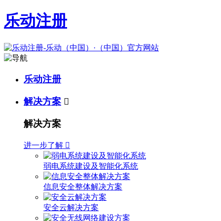
乐动注册
乐动注册
解决方案

解决方案
进一步了解

弱电系统建设及智能化系统
信息安全整体解决方案
安全云解决方案